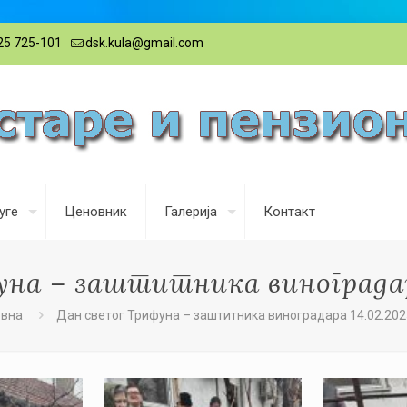
25 725-101
dsk.kula@gmail.com
уге
Ценовник
Галерија
Контакт
на – заштитника виноградара
овна
Дан светог Трифуна – заштитника виноградара 14.02.2025