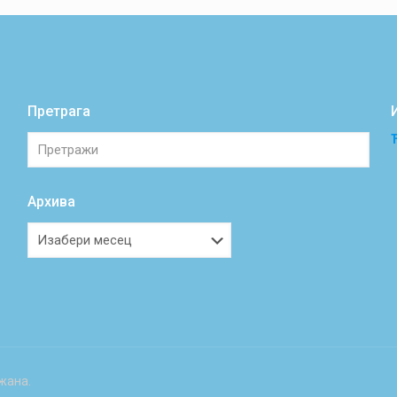
Претрага
Архива
Архива
жана.