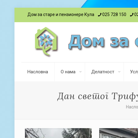
Дом за старе и пензионере Кула
025 728 150
0
Насловна
О нама
Делатност
Усл
Дан светог Трифу
Насл