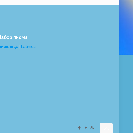
Избор писма
Ћирилица
|
Latinica