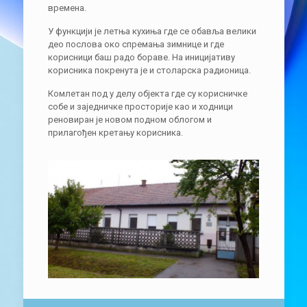
времена.
У функцији је летња кухиња где се обавља велики
део послова око спремања зимнице и где
корисници баш радо бораве. На иницијативу
корисника покренута је и столарска радионица.
Комлетан под у делу објекта где су корисничке
собе и заједничке просторије као и ходници
реновиран је новом подном облогом и
прилагођен кретању корисника.