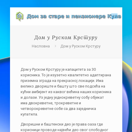
Дом у Руском Крстуру
Насловна
Дом у Руском Крстуру
Дом у Руском Крстуру је капацитета за 30
корисника. То je изузетно квалитетно адаптирана
приземна зграда на прекрасној локацији. Има
велико двориште и башту што све подсећа на
кућни амбијент из каквог већина наших корисника
и долази. Уз једну једнокреветну собу објекат
има двокреветне, трокреветне и
четворокреветне собе са два заједничка
купатила.
Дворишни и баштенски део је права оаза где
корисници проводе највећи део свог слободног