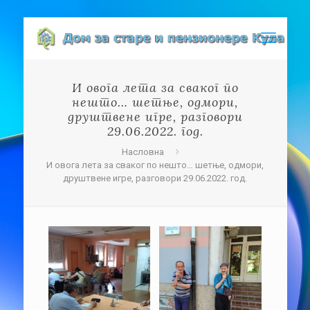
И овога лета за сваког по
нешто… шетње, одмори,
друштвене игре, разговори
29.06.2022. год.
Насловна
И овога лета за сваког по нешто… шетње, одмори,
друштвене игре, разговори 29.06.2022. год.