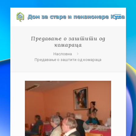
Предавање о заштити од
комараца
Насловна
Предавање о заштити од комараца