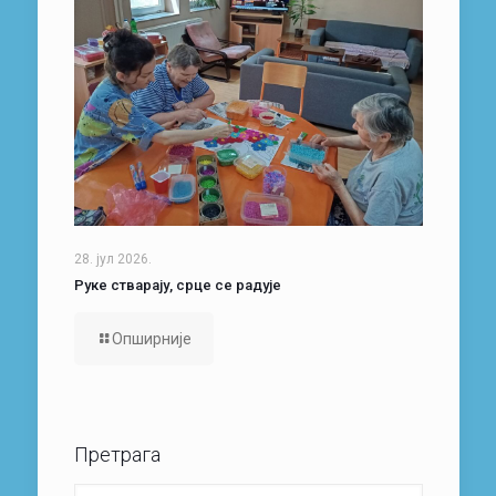
28. јул 2026.
Руке стварају, срце се радује
Опширније
Претрага