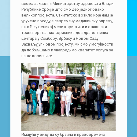
веома захвални Министарству здравља и Влади
Републике Србије што смо део једног овако
великог пројекта. Санитетско возило које нам је
уручено поседује савремену медицинску опрему,
што ће у великој мери користити и олакшати
транспорт наших корисника до здравствених
центара у Сомбору, Врбасу и Новом Саду.
Захваљујући овом пројекту, ми смо у могућности
да побољшамо и унапредимо квалитет услуга за
наше кориснике.
Имајући у виду да су брзина и правовремено