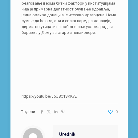
реаговање веома битни фактори у институцијама
чија је примарна делатност очување здравља,
једна оваква донација је итекако драгоцена. Нема
сумње да ће ова, али и свака наредна донација,
директно утицати на побољшање услова рада и
боравка у Дому за старе и пензионере.
https://youtu.be/J6U8C1SKKvE
Подели
0
Urednik