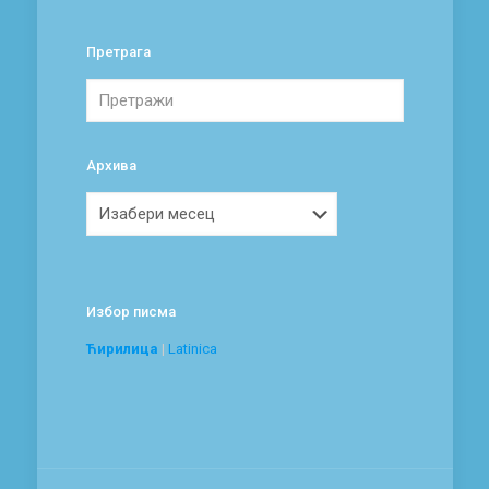
Претрага
Архива
Архива
Избор писма
Ћирилица
|
Latinica