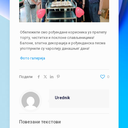
Обележили смо рођендане корисника уз прелепу
торту, честитке и поклоне слављеницима!
Балони, златна декорација и рођенданска песма
употпунили су чаролију данашњег дана!
Фото галерија
Подели
0
Urednik
Повезани текстови