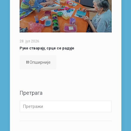
28. јул 2026.
Руке стварају, срце се радује
Опширније
Претрага