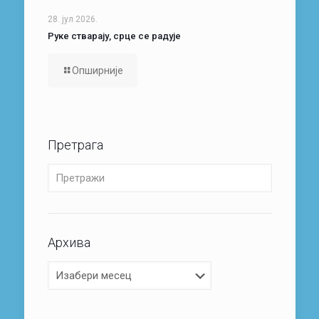
28. јул 2026.
Руке стварају, срце се радује
Опширније
Претрага
Архива
Архива