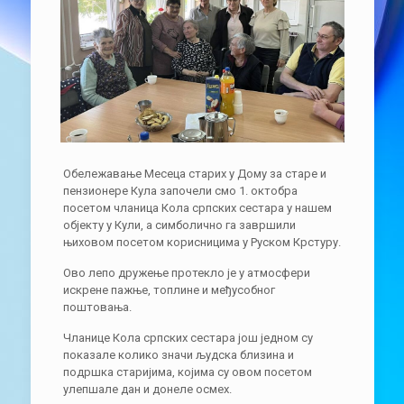
Обележавање Месеца старих у Дому за старе и
пензионере Кула започели смо 1. октобра
посетом чланица Кола српских сестара у нашем
објекту у Кули, а симболично га завршили
њиховом посетом корисницима у Руском Крстуру.
Ово лепо дружење протекло је у атмосфери
искрене пажње, топлине и међусобног
поштовања.
Чланице Кола српских сестара још једном су
показале колико значи људска близина и
подршка старијима, којима су овом посетом
улепшале дан и донеле осмех.