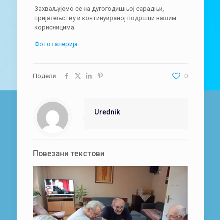
Захваљујемо се на дугогодишњој сарадњи,
пријатељству и континуираној подршци нашим
корисницима.
Фото галерија
Подели
0
Urednik
Повезани текстови