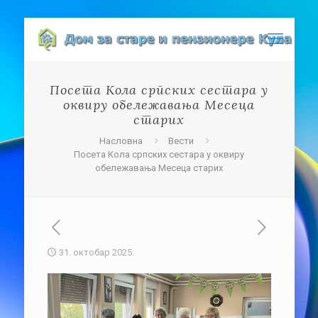
Посета Кола српских сестара у
оквиру обележавања Месеца
старих
Насловна
Вести
Посета Кола српских сестара у оквиру
обележавања Месеца старих
31. октобар 2025.